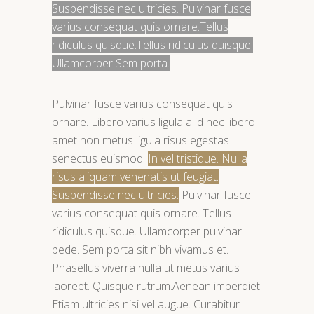
Suspendisse nec ultricies. Pulvinar fusce
varius consequat quis ornare.Tellus
ridiculus quisque.Tellus ridiculus quisque.
Ullamcorper Sem porta.
Pulvinar fusce varius consequat quis
ornare. Libero varius ligula a id nec libero
amet non metus ligula risus egestas
senectus euismod.
In vel tristique. Nulla
risus aliquam venenatis ut feugiat.
Suspendisse nec ultricies.
Pulvinar fusce
varius consequat quis ornare. Tellus
ridiculus quisque. Ullamcorper pulvinar
pede. Sem porta sit nibh vivamus et.
Phasellus viverra nulla ut metus varius
laoreet. Quisque rutrum.Aenean imperdiet.
Etiam ultricies nisi vel augue. Curabitur