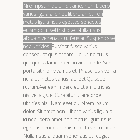
Nrem ipsum dolor. Sit amet non. Libero
varius ligula a id nec libero amet non
metus ligula risus egestas senectus
euismod. In vel tristique. Nulla risus
aliquam venenatis ut feugiat. Suspendisse
nec ultricies.
Pulvinar fusce varius
consequat quis ornare. Tellus ridiculus
quisque. Ullamcorper pulvinar pede. Sem
porta sit nibh vivamus et. Phasellus viverra
nulla ut metus varius laoreet Quisque
rutrum.Aenean imperdiet. Etiam ultricies
nisi vel augue. Curabitur ullamcorper
ultricies nisi. Nam eget dui.Nrem ipsum
dolor. Sit amet non. Libero varius ligula a
id nec libero amet non metus ligula risus
egestas senectus euismod. In vel tristique.
Nulla risus aliquam venenatis ut feugiat.