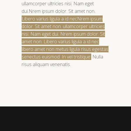
ullamcorper ultricies nisi. Nam eget
dui.Nrem ipsum dolor. Sit amet non.
Libero varius ligula a id necNrem ipsum
dolor. Sit amet non. ullamcorper ultricies
nisi. Nam eget dui. Nrem ipsum dolor. Sit
amet non. Libero varius ligula a id nec
libero amet non metus ligula risus egestas
senectus euismod. In vel tristique.
Nulla
risus aliquam venenatis.